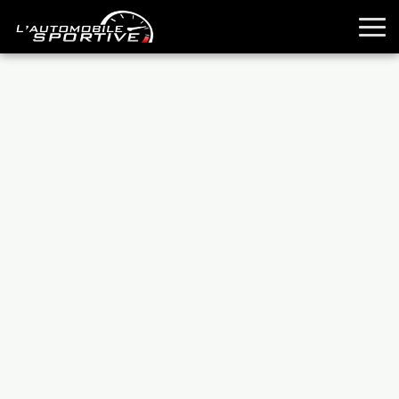
TOUTES LES SPORTIVES
ESSAIS
GUIDES OCCASION
PASSION AUTO
YOUNGTIMERS
REPORTAGES
ANCIENNES
TECHNIQUE