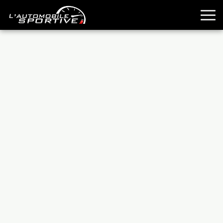
TOUTES LES SPORTIVES
ESSAIS
GUIDES OCCASION
PASSION AUTO
YOUNGTIMERS
REPORTAGES
ANCIENNES
TECHNIQUE