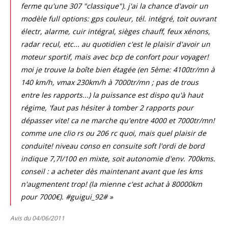
ferme qu'une 307 "classique"). j'ai la chance d'avoir un
modèle full options: gps couleur, tél. intégré, toit ouvrant
électr, alarme, cuir intégral, sièges chauff, feux xénons,
radar recul, etc... au quotidien c'est le plaisir d'avoir un
moteur sportif, mais avec bcp de confort pour voyager!
moi je trouve la boîte bien étagée (en 5ème: 4100tr/mn à
140 km/h, vmax 230km/h à 7000tr/mn ; pas de trous
entre les rapports...) la puissance est dispo qu'à haut
régime, 'faut pas hésiter à tomber 2 rapports pour
dépasser vite! ca ne marche qu'entre 4000 et 7000tr/mn!
comme une clio rs ou 206 rc quoi, mais quel plaisir de
conduite! niveau conso en consuite soft l'ordi de bord
indique 7,7l/100 en mixte, soit autonomie d'env. 700kms.
conseil : a acheter dès maintenant avant que les kms
n'augmentent trop! (la mienne c'est achat à 80000km
pour 7000€). #guigui_92# »
Avis du 04/06/2011