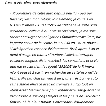
Les avis des passionnés
« Propriétaire de cette auto depuis peu "un peu par
hasard", voici mon retour. Initialement, je roulais en
Nissan Primera GT P11 150cv de 1998 et à la suite d'un
accident ou celle-ci à du tirer sa révérence, je me suis
rabattu en"urgence"(obligations familiales/travail/etc)sur
la petite soeur de la Féline, la 307 2.0l en 141 cv phase 2
"Pack Sport"en essence évidemment. Bref, après 1 an et
demi d'usage en toutes situations (ville/route/trajets
vacances longues distances/etc), les sensations et la vie
que me procuraient le réputé "SR20DE"de la Primera
m'ont poussé à partir en recherche de cette"licorne"de
Féline. Niveau chassis, rien à dire, une très bonne auto
saine stable efficace avec un freinage au top tout en
étant assez "ferme"sans pour autant être "fatiguante" ni
inconfortable sur longs trajets et les pneus en 205/50/17
font tout à fait leur boulot. Concernant l'équipement