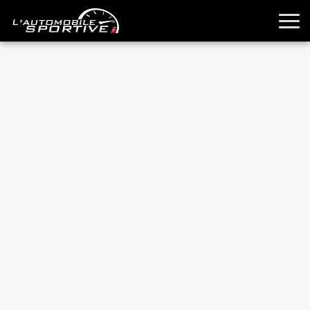
TOUTES LES SPORTIVES
ESSAIS
GUIDES OCCASION
PASSION AUTO
YOUNGTIMERS
REPORTAGES
ANCIENNES
TECHNIQUE