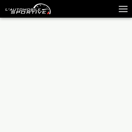
TOUTES LES SPORTIVES
ESSAIS
GUIDES OCCASION
PASSION AUTO
YOUNGTIMERS
REPORTAGES
ANCIENNES
TECHNIQUE