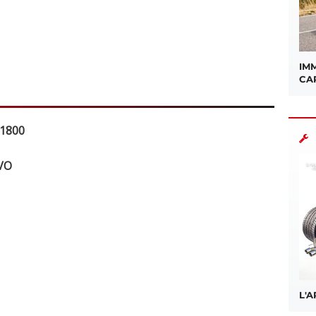
IMM
CA
P1800
LVO
L'