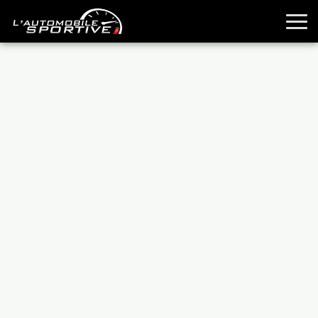
TOUTES LES SPORTIVES
ESSAIS
GUIDES OCCASION
PASSION AUTO
YOUNGTIMERS
REPORTAGES
ANCIENNES
TECHNIQUE