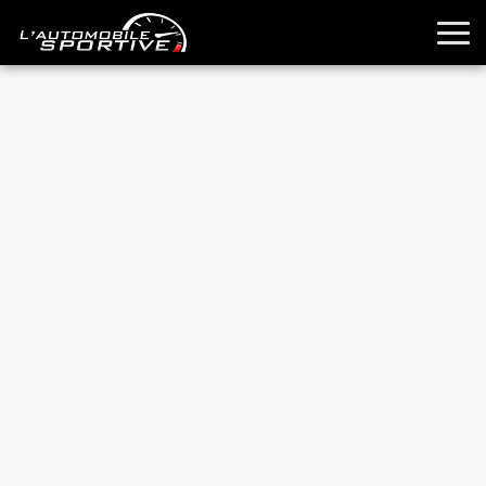
TOUTES LES SPORTIVES
ESSAIS
GUIDES OCCASION
PASSION AUTO
YOUNGTIMERS
REPORTAGES
ANCIENNES
TECHNIQUE