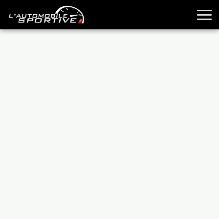
TOUTES LES SPORTIVES
ESSAIS
GUIDES OCCASION
PASSION AUTO
YOUNGTIMERS
REPORTAGES
ANCIENNES
TECHNIQUE