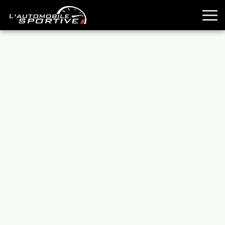
TOUTES LES SPORTIVES
ESSAIS
GUIDES OCCASION
PASSION AUTO
YOUNGTIMERS
REPORTAGES
ANCIENNES
TECHNIQUE