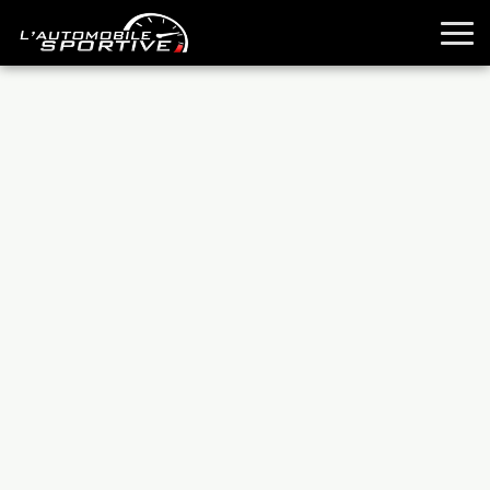
TOUTES LES SPORTIVES
ESSAIS
GUIDES OCCASION
PASSION AUTO
YOUNGTIMERS
REPORTAGES
ANCIENNES
TECHNIQUE