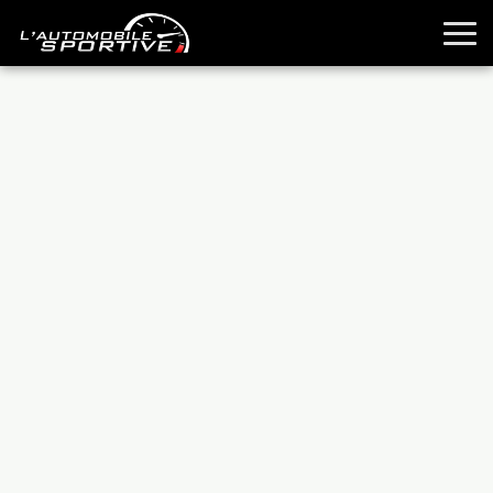
TOUTES LES SPORTIVES
ESSAIS
GUIDES OCCASION
PASSION AUTO
YOUNGTIMERS
REPORTAGES
ANCIENNES
TECHNIQUE