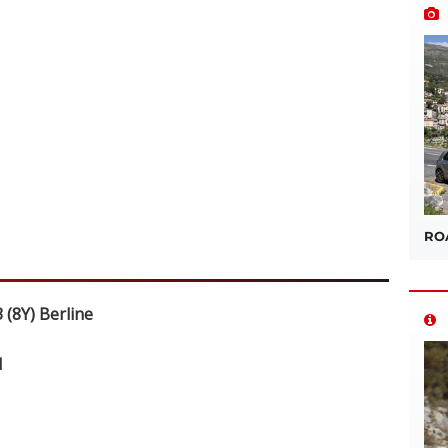
ROA
 (8Y) Berline
I