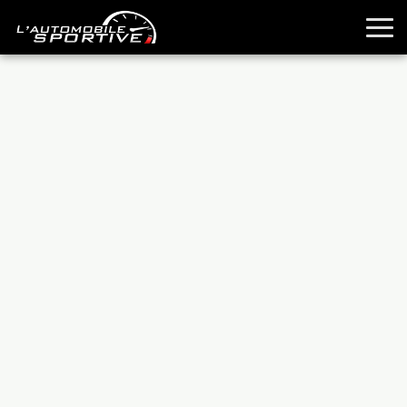
TOUTES LES SPORTIVES
ESSAIS
GUIDES OCCASION
PASSION AUTO
YOUNGTIMERS
REPORTAGES
ANCIENNES
TECHNIQUE