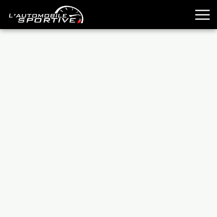
TOUTES LES SPORTIVES
ESSAIS
GUIDES OCCASION
PASSION AUTO
YOUNGTIMERS
REPORTAGES
ANCIENNES
TECHNIQUE