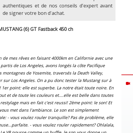
authentiques et de nos conseils d'expert avant
de signer votre bon d'achat.
 MUSTANG (6) GT Fastback 450 ch
un de mes rêves en faisant 4000km en Californie avec une
rtis de Los Angeles, avons longés la côte Pacifique
s montagnes de Yosemite, traversés la Death Valley,
ur sur Los Angeles. On a pu donc tester la Mustang sur à
 1er point: elle est superbe. La notre était toute noire. En
t et de toute les couleurs et....elle est belle dans toutes
 restylage mais en fait c'est reussi! 2ème point: le son! Et
 vous met dans l'ambiance. Le son est simplement
iale: - vous voulez rouler tranquille? Pas de problème, elle
ieuse...parfaite. - vous voulez rouler rapidement? Ohlalala,
bien! Le V8 pousse comme un buffle, le son vous donne un