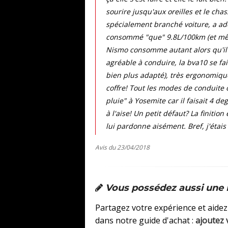
sourire jusqu'aux oreilles et le chas
spécialement branché voiture, a ador
consommé "que" 9.8L/100km (et même
Nismo consomme autant alors qu'il y 
agréable à conduire, la bva10 se fa
bien plus adapté), très ergonomique,
coffre! Tout les modes de conduite 
pluie" à Yosemite car il faisait 4 de
à l'aise! Un petit défaut? La finiti
lui pardonne aisément. Bref, j'étais
Avis du 23/04/2018
Vous possédez aussi une
Partagez votre expérience et aidez
dans notre guide d'achat :
ajoutez 