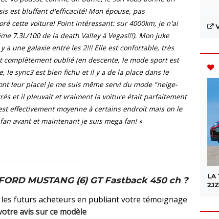
sis est bluffant d'efficacité! Mon épouse, pas
é cette voiture! Point intéressant: sur 4000km, je n'ai
V
 7.3L/100 de la death Valley à Vegas!!!). Mon juke
a une galaxie entre les 2!!! Elle est confortable, très
it complètement oublié (en descente, le mode sport est
 le sync3 est bien fichu et il y a de la place dans le
ont leur place! Je me suis même servi du mode "neige-
grés et il pleuvait et vraiment la voiture était parfaitement
on est effectivement moyenne à certains endroit mais on le
 fan avant et maintenant je suis mega fan! »
LA
 FORD MUSTANG (6) GT Fastback 450 ch ?
2JZ
 les futurs acheteurs en publiant votre témoignage
votre avis sur ce modèle