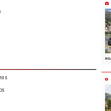
ROA
10 S
NOS