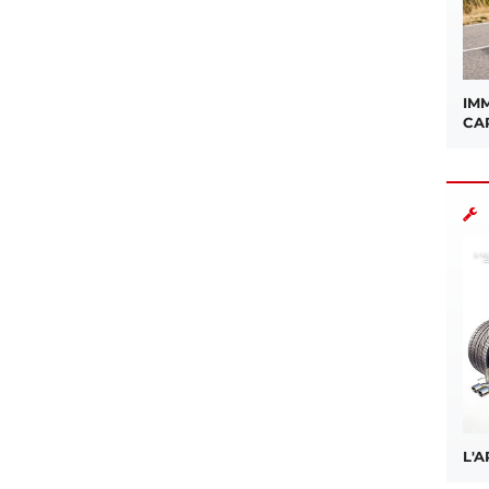
IMM
CA
L'