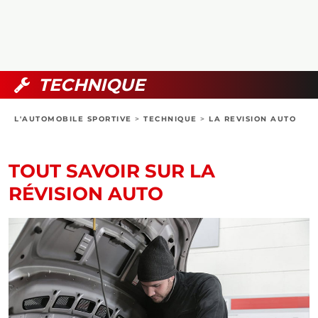
COLLECTORS
PHOTOS
COMPARATIFS
VIDÉOS
DOSSIERS PRATIQUES
BOUTIQUE
TECHNIQUE
24H DU MANS
L'AUTOMOBILE SPORTIVE
>
TECHNIQUE
>
LA REVISION AUTO
CIRCUIT
TOUT SAVOIR SUR LA
RÉVISION AUTO