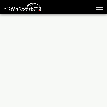
TOUTES LES SPORTIVES
ESSAIS
GUIDES OCCASION
PASSION AUTO
YOUNGTIMERS
REPORTAGES
ANCIENNES
TECHNIQUE