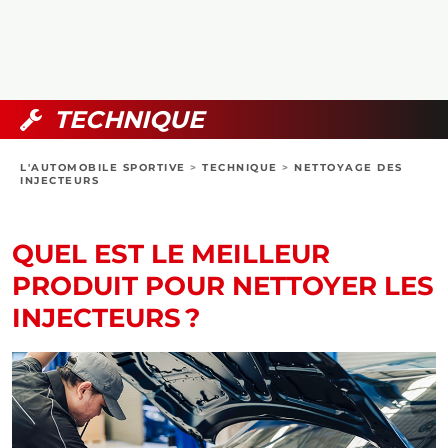
COLLECTORS
PHOTOS
COMPARATIFS
VIDÉOS
DOSSIERS PRATIQUES
BOUTIQUE
TECHNIQUE
24H DU MANS
L'AUTOMOBILE SPORTIVE
>
TECHNIQUE
>
NETTOYAGE DES
INJECTEURS
CIRCUIT
QUEL EST LE MEILLEUR
PRODUIT POUR NETTOYER LES
INJECTEURS ?