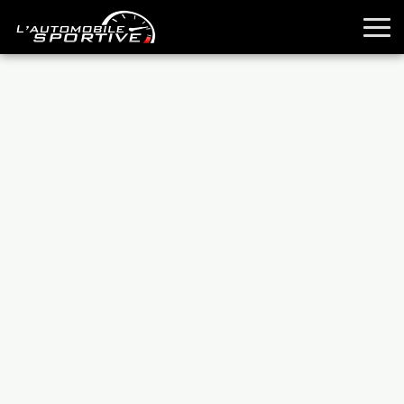
TOUTES LES SPORTIVES
ESSAIS
GUIDES OCCASION
PASSION AUTO
YOUNGTIMERS
REPORTAGES
ANCIENNES
TECHNIQUE