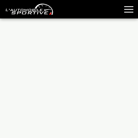
TOUTES LES SPORTIVES
ESSAIS
GUIDES OCCASION
PASSION AUTO
YOUNGTIMERS
REPORTAGES
ANCIENNES
TECHNIQUE