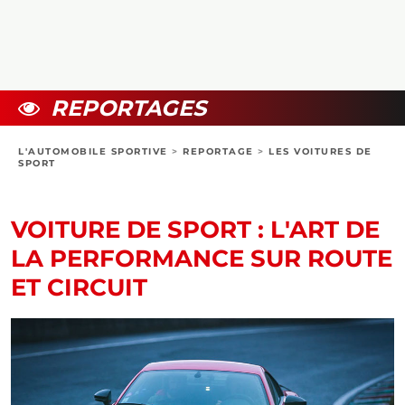
COLLECTORS
PHOTOS
COMPARATIFS
VIDÉOS
DOSSIERS PRATIQUES
BOUTIQUE
REPORTAGES
24H DU MANS
L'AUTOMOBILE SPORTIVE
>
REPORTAGE
>
LES VOITURES DE
SPORT
CIRCUIT
VOITURE DE SPORT : L'ART DE
LA PERFORMANCE SUR ROUTE
ET CIRCUIT