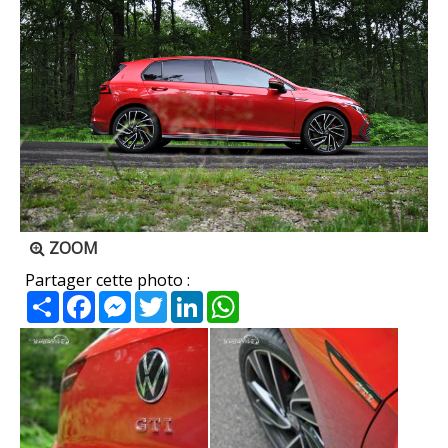
ZOOM
Partager cette photo :
Partager
Facebook
Messenger
Twitter
LinkedIn
WhatsApp