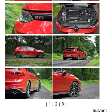
|
1
|
2
|
3
|
Suivant