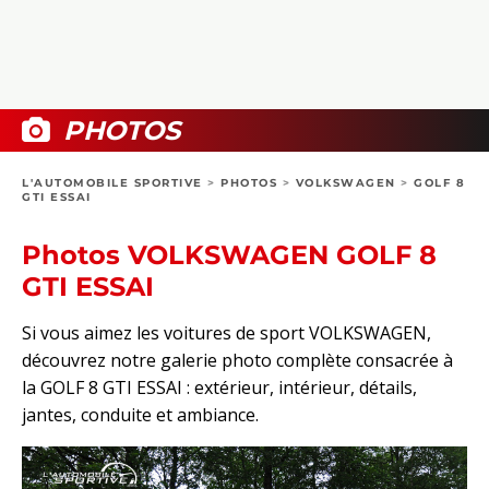
COLLECTORS
PHOTOS
COMPARATIFS
VIDÉOS
DOSSIERS PRATIQUES
BOUTIQUE
PHOTOS
24H DU MANS
L'AUTOMOBILE SPORTIVE
>
PHOTOS
>
VOLKSWAGEN
>
GOLF 8
GTI ESSAI
CIRCUIT
Photos VOLKSWAGEN GOLF 8
GTI ESSAI
Si vous aimez les voitures de sport VOLKSWAGEN,
découvrez notre galerie photo complète consacrée à
la GOLF 8 GTI ESSAI : extérieur, intérieur, détails,
jantes, conduite et ambiance.