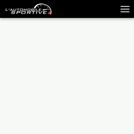
TOUTES LES SPORTIVES
ESSAIS
GUIDES OCCASION
PASSION AUTO
YOUNGTIMERS
REPORTAGES
ANCIENNES
TECHNIQUE