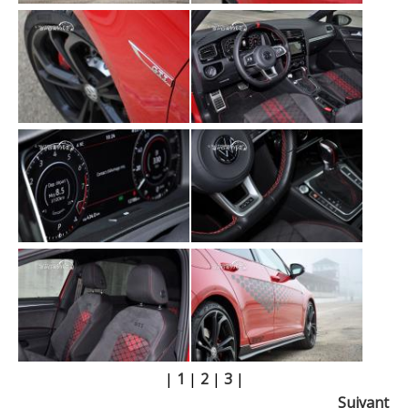
|
1
|
2
|
3
|
Suivant