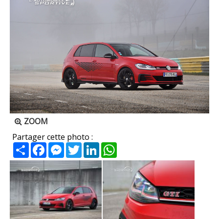
ZOOM
Partager cette photo :
Partager
Facebook
Messenger
Twitter
LinkedIn
WhatsApp