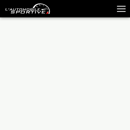
TOUTES LES SPORTIVES
ESSAIS
GUIDES OCCASION
PASSION AUTO
YOUNGTIMERS
REPORTAGES
ANCIENNES
TECHNIQUE