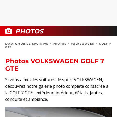
COLLECTORS
PHOTOS
COMPARATIFS
VIDÉOS
DOSSIERS PRATIQUES
BOUTIQUE
PHOTOS
24H DU MANS
L'AUTOMOBILE SPORTIVE
>
PHOTOS
>
VOLKSWAGEN
>
GOLF 7
GTE
CIRCUIT
Photos VOLKSWAGEN GOLF 7
GTE
Si vous aimez les voitures de sport VOLKSWAGEN,
découvrez notre galerie photo complète consacrée à
la GOLF 7 GTE : extérieur, intérieur, détails, jantes,
conduite et ambiance.