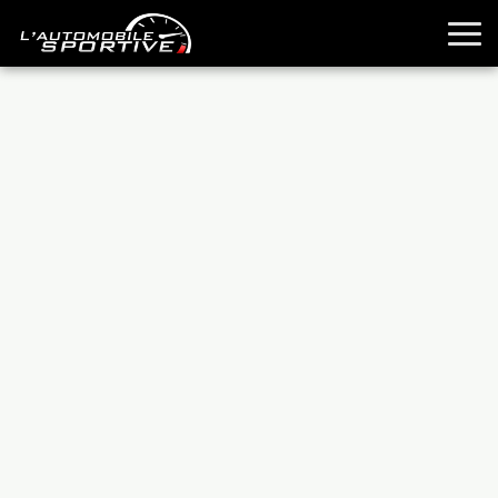
TOUTES LES SPORTIVES
ESSAIS
GUIDES OCCASION
PASSION AUTO
YOUNGTIMERS
REPORTAGES
ANCIENNES
TECHNIQUE