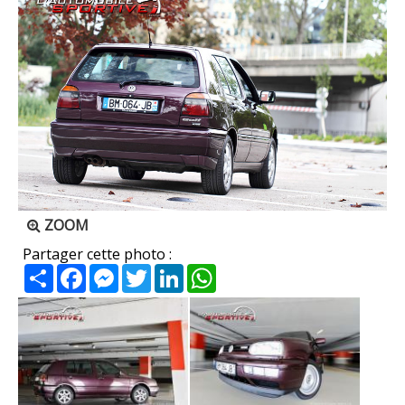
ZOOM
Partager cette photo :
Partager
Facebook
Messenger
Twitter
LinkedIn
WhatsApp