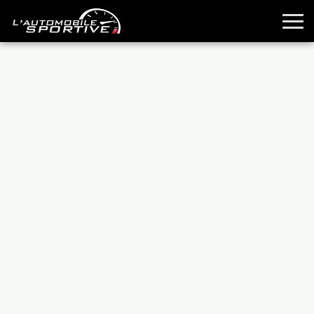
TOUTES LES SPORTIVES
ESSAIS
GUIDES OCCASION
PASSION AUTO
YOUNGTIMERS
REPORTAGES
ANCIENNES
TECHNIQUE