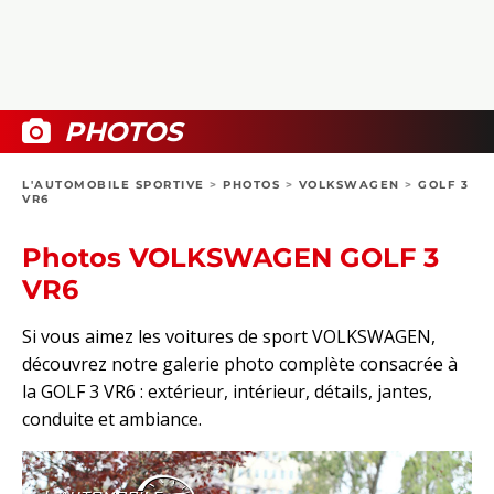
COLLECTORS
PHOTOS
COMPARATIFS
VIDÉOS
DOSSIERS PRATIQUES
BOUTIQUE
PHOTOS
24H DU MANS
L'AUTOMOBILE SPORTIVE
>
PHOTOS
>
VOLKSWAGEN
>
GOLF 3
VR6
CIRCUIT
Photos VOLKSWAGEN GOLF 3
VR6
Si vous aimez les voitures de sport VOLKSWAGEN,
découvrez notre galerie photo complète consacrée à
la GOLF 3 VR6 : extérieur, intérieur, détails, jantes,
conduite et ambiance.