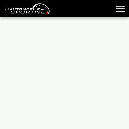
TOUTES LES SPORTIVES
ESSAIS
GUIDES OCCASION
PASSION AUTO
YOUNGTIMERS
REPORTAGES
ANCIENNES
TECHNIQUE