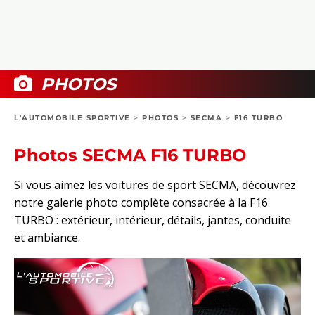
COLLECTORS
PHOTOS
COMPARATIFS
VIDÉOS
DOSSIERS PRATIQUES
BOUTIQUE
PHOTOS
24H DU MANS
L'AUTOMOBILE SPORTIVE
>
PHOTOS
>
SECMA
>
F16 TURBO
CIRCUIT
Photos SECMA F16 TURBO
Si vous aimez les voitures de sport SECMA, découvrez
notre galerie photo complète consacrée à la F16
TURBO : extérieur, intérieur, détails, jantes, conduite
et ambiance.