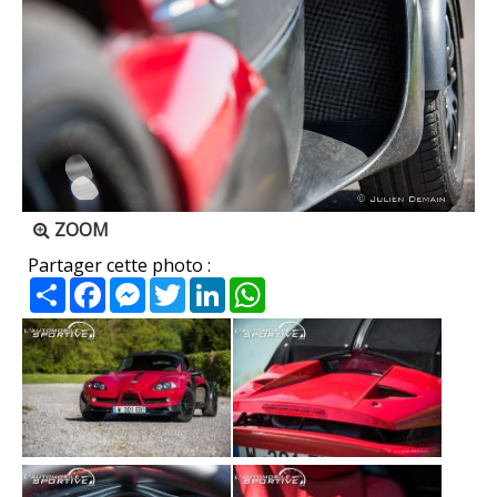
ZOOM
Partager cette photo :
Partager
Facebook
Messenger
Twitter
LinkedIn
WhatsApp