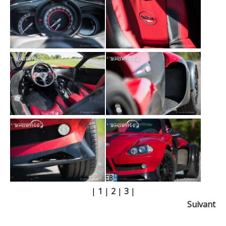
|
1
|
2
|
3
|
Suivant