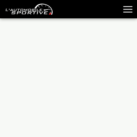
TOUTES LES SPORTIVES
ESSAIS
GUIDES OCCASION
PASSION AUTO
YOUNGTIMERS
REPORTAGES
ANCIENNES
TECHNIQUE