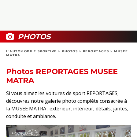
COLLECTORS
PHOTOS
COMPARATIFS
VIDÉOS
DOSSIERS PRATIQUES
BOUTIQUE
PHOTOS
24H DU MANS
L'AUTOMOBILE SPORTIVE
>
PHOTOS
>
REPORTAGES
>
MUSEE
MATRA
CIRCUIT
Photos REPORTAGES MUSEE
MATRA
Si vous aimez les voitures de sport REPORTAGES,
découvrez notre galerie photo complète consacrée à
la MUSEE MATRA : extérieur, intérieur, détails, jantes,
conduite et ambiance.