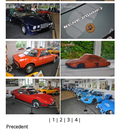
|
1
|
2
|
3
|
4
|
Precedent