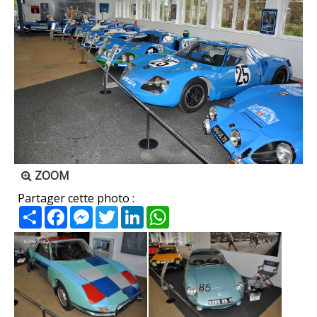
ZOOM
Partager cette photo :
Partager
Facebook
Messenger
Twitter
LinkedIn
WhatsApp