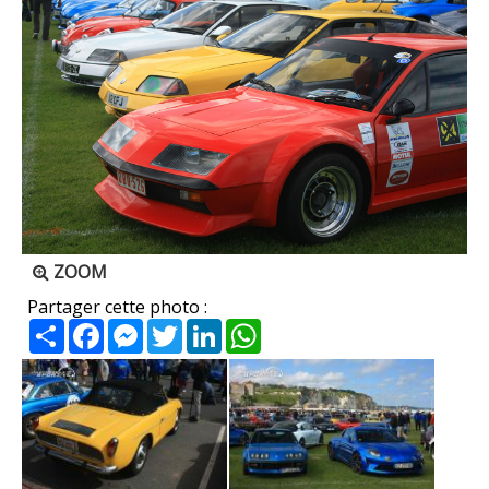
ZOOM
Partager cette photo :
Partager
Facebook
Messenger
Twitter
LinkedIn
WhatsApp