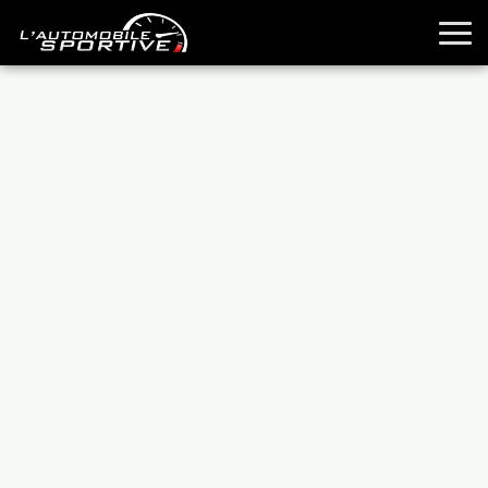
TOUTES LES SPORTIVES
ESSAIS
GUIDES OCCASION
PASSION AUTO
YOUNGTIMERS
REPORTAGES
ANCIENNES
TECHNIQUE