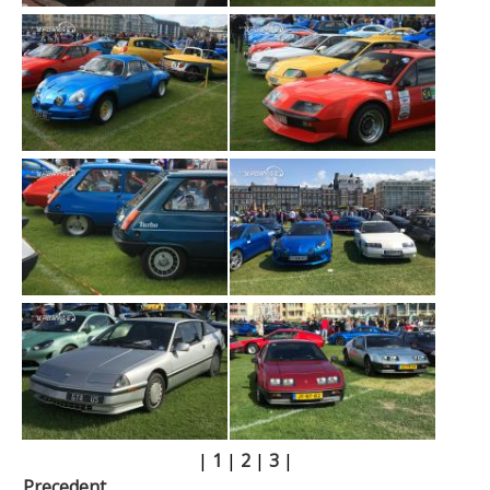
|
1
|
2
|
3
|
Precedent