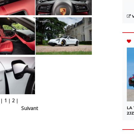
V
|
1
|
2
|
Suivant
LA
2JZ