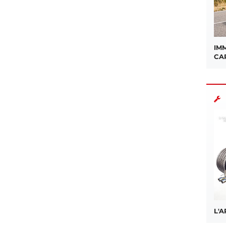
IMM
CA
L'