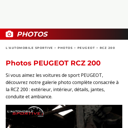
COLLECTORS
PHOTOS
COMPARATIFS
VIDÉOS
DOSSIERS PRATIQUES
BOUTIQUE
PHOTOS
24H DU MANS
L'AUTOMOBILE SPORTIVE
>
PHOTOS
>
PEUGEOT
>
RCZ 200
CIRCUIT
Photos PEUGEOT RCZ 200
Si vous aimez les voitures de sport PEUGEOT,
découvrez notre galerie photo complète consacrée à
la RCZ 200 : extérieur, intérieur, détails, jantes,
conduite et ambiance.