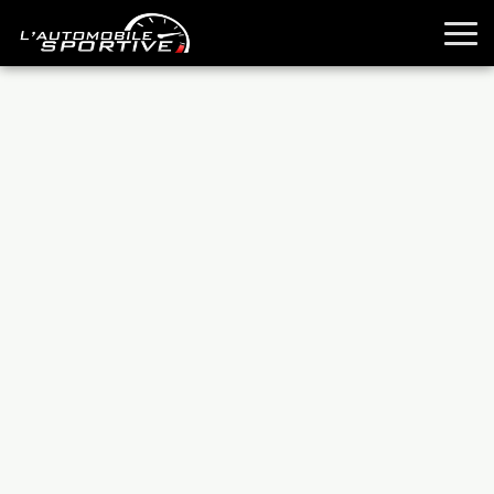
TOUTES LES SPORTIVES
ESSAIS
GUIDES OCCASION
PASSION AUTO
YOUNGTIMERS
REPORTAGES
ANCIENNES
TECHNIQUE