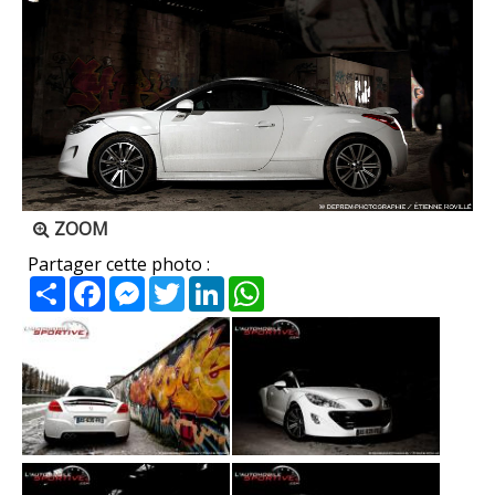
ZOOM
Partager cette photo :
Partager
Facebook
Messenger
Twitter
LinkedIn
WhatsApp