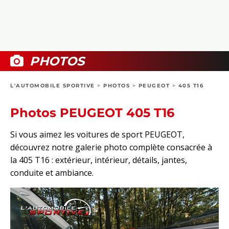
COLLECTORS
PHOTOS
COMPARATIFS
VIDÉOS
DOSSIERS PRATIQUES
BOUTIQUE
PHOTOS
24H DU MANS
L'AUTOMOBILE SPORTIVE
>
PHOTOS
>
PEUGEOT
>
405 T16
CIRCUIT
Photos PEUGEOT 405 T16
Si vous aimez les voitures de sport PEUGEOT,
découvrez notre galerie photo complète consacrée à
la 405 T16 : extérieur, intérieur, détails, jantes,
conduite et ambiance.