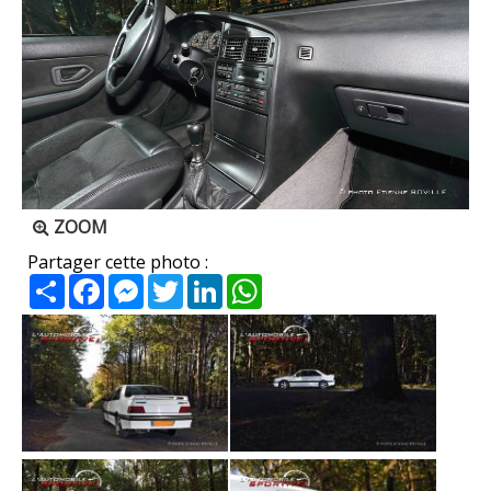
ZOOM
Partager cette photo :
Partager
Facebook
Messenger
Twitter
LinkedIn
WhatsApp