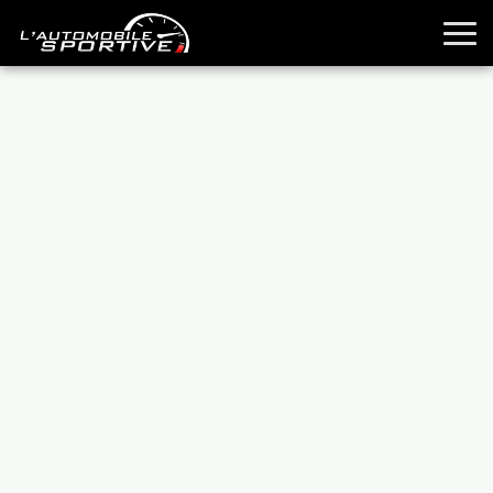
TOUTES LES SPORTIVES
ESSAIS
GUIDES OCCASION
PASSION AUTO
YOUNGTIMERS
REPORTAGES
ANCIENNES
TECHNIQUE