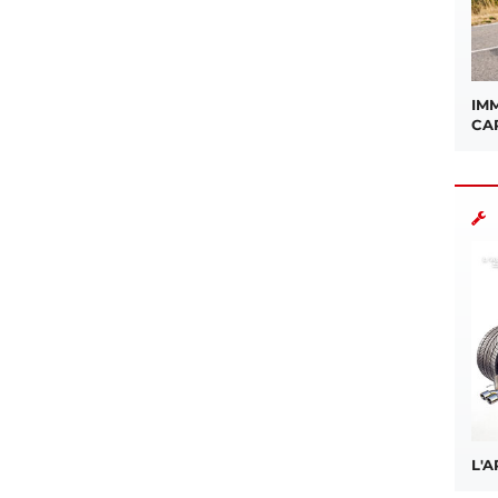
IMM
CA
L'