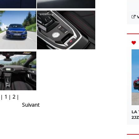
V
|
1
|
2
|
Suivant
LA
2JZ