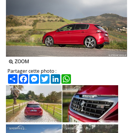
ZOOM
Partager cette photo :
Partager
Facebook
Messenger
Twitter
LinkedIn
WhatsApp