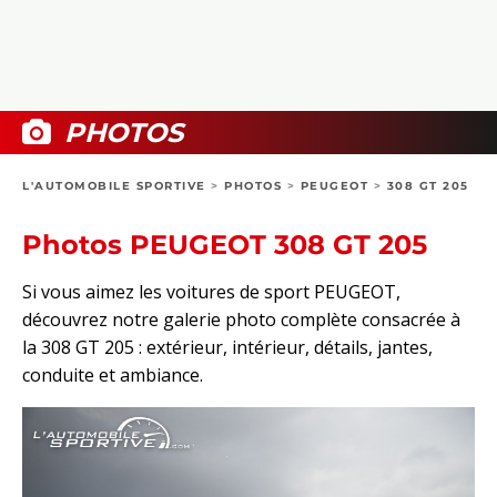
COLLECTORS
PHOTOS
COMPARATIFS
VIDÉOS
DOSSIERS PRATIQUES
BOUTIQUE
PHOTOS
24H DU MANS
L'AUTOMOBILE SPORTIVE
>
PHOTOS
>
PEUGEOT
>
308 GT 205
CIRCUIT
Photos PEUGEOT 308 GT 205
Si vous aimez les voitures de sport PEUGEOT,
découvrez notre galerie photo complète consacrée à
la 308 GT 205 : extérieur, intérieur, détails, jantes,
conduite et ambiance.