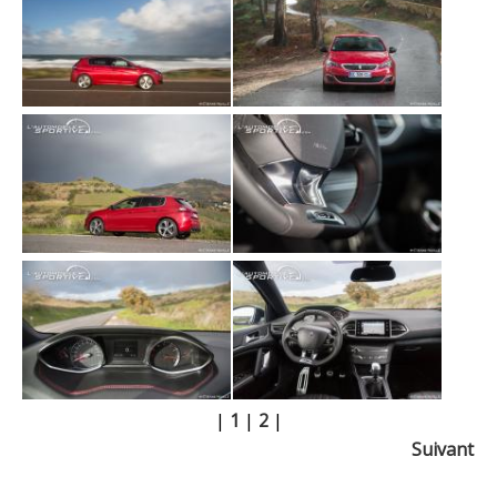
|
1
|
2
|
Suivant