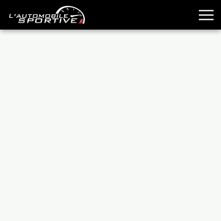
TOUTES LES SPORTIVES
ESSAIS
GUIDES OCCASION
PASSION AUTO
YOUNGTIMERS
REPORTAGES
ANCIENNES
TECHNIQUE