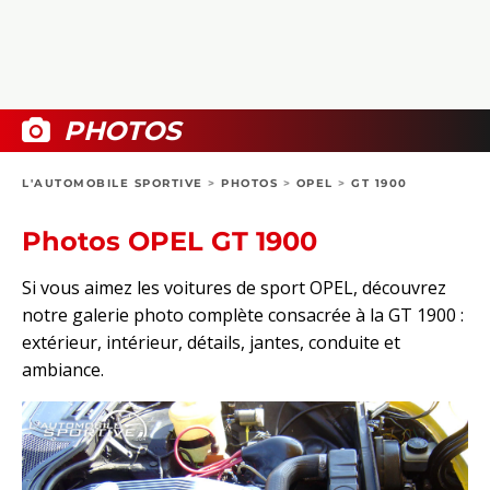
COLLECTORS
PHOTOS
COMPARATIFS
VIDÉOS
DOSSIERS PRATIQUES
BOUTIQUE
PHOTOS
24H DU MANS
L'AUTOMOBILE SPORTIVE
>
PHOTOS
>
OPEL
>
GT 1900
CIRCUIT
Photos OPEL GT 1900
Si vous aimez les voitures de sport OPEL, découvrez
notre galerie photo complète consacrée à la GT 1900 :
extérieur, intérieur, détails, jantes, conduite et
ambiance.