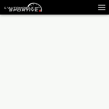
TOUTES LES SPORTIVES
ESSAIS
GUIDES OCCASION
PASSION AUTO
YOUNGTIMERS
REPORTAGES
ANCIENNES
TECHNIQUE