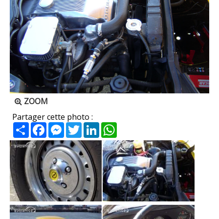
ZOOM
Partager cette photo :
Partager
Facebook
Messenger
Twitter
LinkedIn
WhatsApp