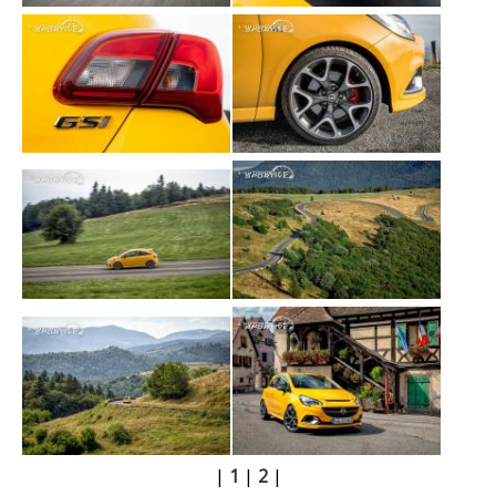
|
1
|
2
|