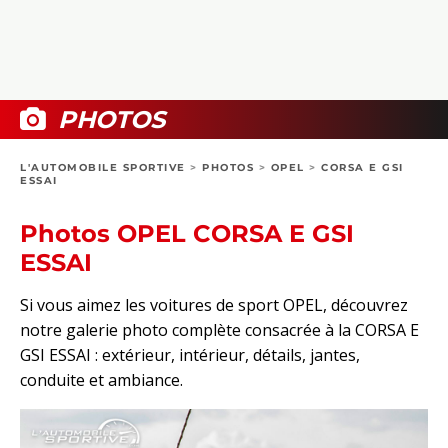
COLLECTORS
PHOTOS
COMPARATIFS
VIDÉOS
DOSSIERS PRATIQUES
BOUTIQUE
PHOTOS
24H DU MANS
L'AUTOMOBILE SPORTIVE
>
PHOTOS
>
OPEL
>
CORSA E GSI
ESSAI
CIRCUIT
Photos OPEL CORSA E GSI
ESSAI
Si vous aimez les voitures de sport OPEL, découvrez
notre galerie photo complète consacrée à la CORSA E
GSI ESSAI : extérieur, intérieur, détails, jantes,
conduite et ambiance.