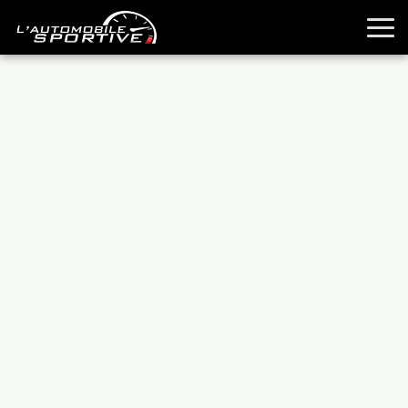
TOUTES LES SPORTIVES
ESSAIS
GUIDES OCCASION
PASSION AUTO
YOUNGTIMERS
REPORTAGES
ANCIENNES
TECHNIQUE