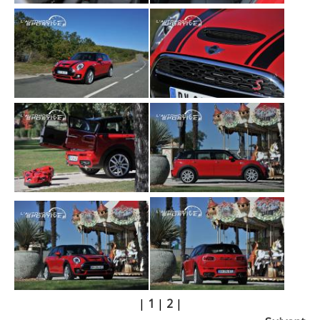
|
1
|
2
|