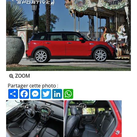
ZOOM
Partager cette photo :
Partager
Facebook
Messenger
Twitter
LinkedIn
WhatsApp