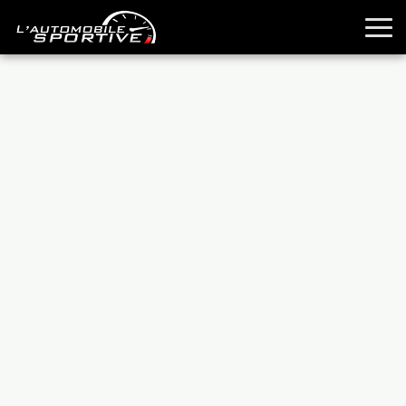
TOUTES LES SPORTIVES
ESSAIS
GUIDES OCCASION
PASSION AUTO
YOUNGTIMERS
REPORTAGES
ANCIENNES
TECHNIQUE