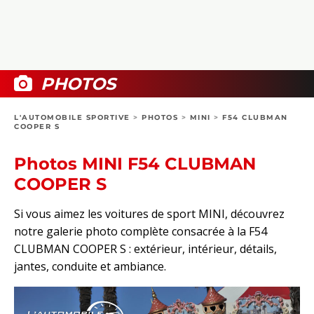
COLLECTORS
PHOTOS
COMPARATIFS
VIDÉOS
DOSSIERS PRATIQUES
BOUTIQUE
PHOTOS
24H DU MANS
L'AUTOMOBILE SPORTIVE
>
PHOTOS
>
MINI
>
F54 CLUBMAN
COOPER S
CIRCUIT
Photos MINI F54 CLUBMAN
COOPER S
Si vous aimez les voitures de sport MINI, découvrez
notre galerie photo complète consacrée à la F54
CLUBMAN COOPER S : extérieur, intérieur, détails,
jantes, conduite et ambiance.