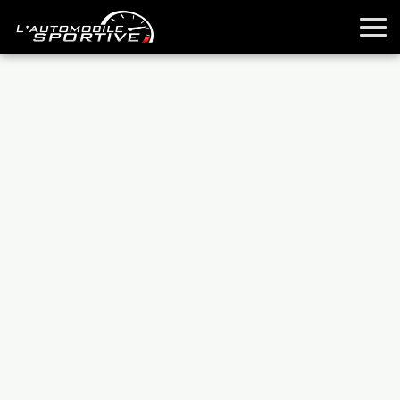
TOUTES LES SPORTIVES
ESSAIS
GUIDES OCCASION
PASSION AUTO
YOUNGTIMERS
REPORTAGES
ANCIENNES
TECHNIQUE