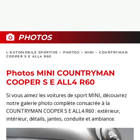
COLLECTORS
PHOTOS
COMPARATIFS
VIDÉOS
DOSSIERS PRATIQUES
BOUTIQUE
PHOTOS
24H DU MANS
L'AUTOMOBILE SPORTIVE
>
PHOTOS
>
MINI
>
COUNTRYMAN
COOPER S E ALL4 R60
CIRCUIT
Photos MINI COUNTRYMAN
COOPER S E ALL4 R60
Si vous aimez les voitures de sport MINI, découvrez
notre galerie photo complète consacrée à la
COUNTRYMAN COOPER S E ALL4 R60 : extérieur,
intérieur, détails, jantes, conduite et ambiance.