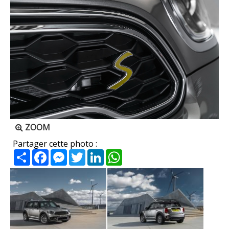
ZOOM
Partager cette photo :
Partager
Facebook
Messenger
Twitter
LinkedIn
WhatsApp