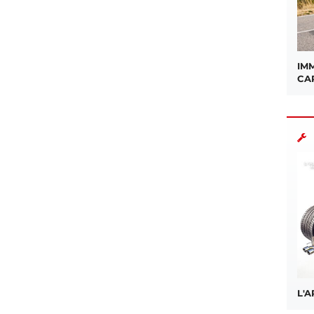
IMM
CA
L'