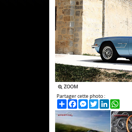
ZOOM
Partager cette photo :
Partager
Facebook
Messenger
Twitter
LinkedIn
What