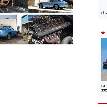
V
LA
2JZ