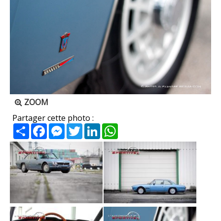
ZOOM
Partager cette photo :
Partager
Facebook
Messenger
Twitter
LinkedIn
WhatsApp