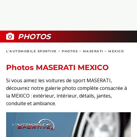
COLLECTORS
PHOTOS
COMPARATIFS
VIDÉOS
DOSSIERS PRATIQUES
BOUTIQUE
PHOTOS
24H DU MANS
L'AUTOMOBILE SPORTIVE
>
PHOTOS
>
MASERATI
>
MEXICO
CIRCUIT
Photos MASERATI MEXICO
Si vous aimez les voitures de sport MASERATI,
découvrez notre galerie photo complète consacrée à
la MEXICO : extérieur, intérieur, détails, jantes,
conduite et ambiance.