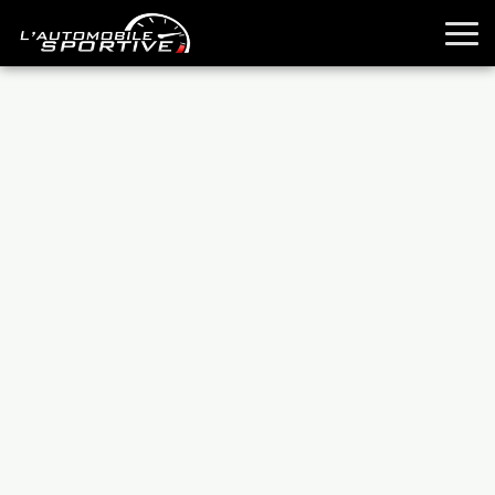
TOUTES LES SPORTIVES
ESSAIS
GUIDES OCCASION
PASSION AUTO
YOUNGTIMERS
REPORTAGES
ANCIENNES
TECHNIQUE