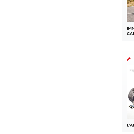
IMM
CA
L'