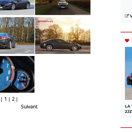
V
|
1
|
2
|
Suivant
LA
2JZ