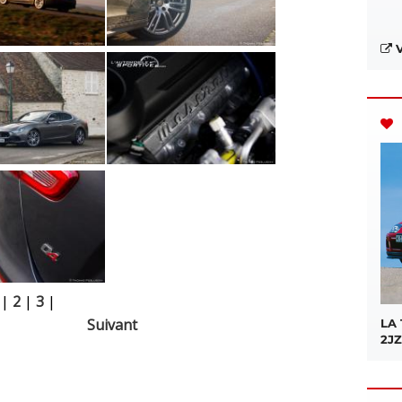
V
|
2
|
3
|
Suivant
LA
2JZ