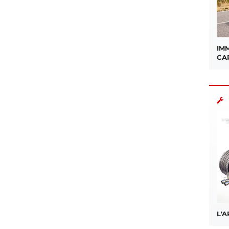
IMM
CA
L'