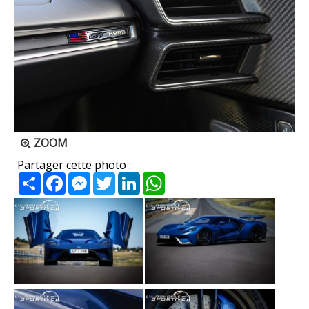
ZOOM
Partager cette photo :
Partager
Facebook
Messenger
Twitter
LinkedIn
WhatsApp