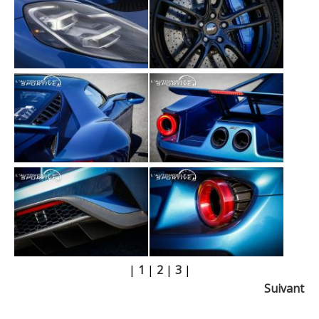
|
1
|
2
|
3
|
Suivant