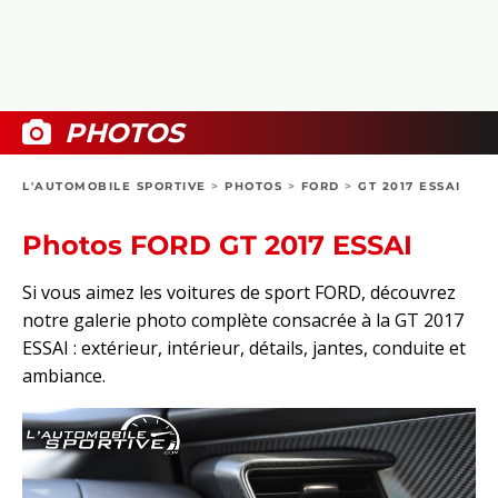
COLLECTORS
PHOTOS
COMPARATIFS
VIDÉOS
DOSSIERS PRATIQUES
BOUTIQUE
PHOTOS
24H DU MANS
L'AUTOMOBILE SPORTIVE
>
PHOTOS
>
FORD
>
GT 2017 ESSAI
CIRCUIT
Photos FORD GT 2017 ESSAI
Si vous aimez les voitures de sport FORD, découvrez
notre galerie photo complète consacrée à la GT 2017
ESSAI : extérieur, intérieur, détails, jantes, conduite et
ambiance.