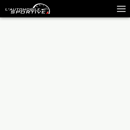
TOUTES LES SPORTIVES
ESSAIS
GUIDES OCCASION
PASSION AUTO
YOUNGTIMERS
REPORTAGES
ANCIENNES
TECHNIQUE