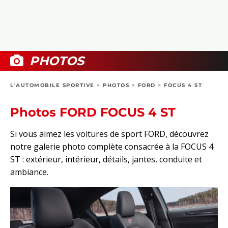
COLLECTORS
PHOTOS
COMPARATIFS
VIDÉOS
DOSSIERS PRATIQUES
BOUTIQUE
PHOTOS
24H DU MANS
L'AUTOMOBILE SPORTIVE
>
PHOTOS
>
FORD
>
FOCUS 4 ST
CIRCUIT
Photos FORD FOCUS 4 ST
Si vous aimez les voitures de sport FORD, découvrez
notre galerie photo complète consacrée à la FOCUS 4
ST : extérieur, intérieur, détails, jantes, conduite et
ambiance.