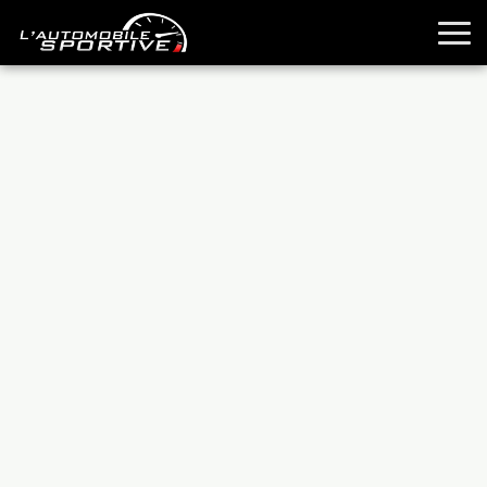
TOUTES LES SPORTIVES
ESSAIS
GUIDES OCCASION
PASSION AUTO
YOUNGTIMERS
REPORTAGES
ANCIENNES
TECHNIQUE