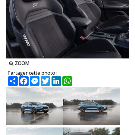
ZOOM
Partager cette photo :
Partager
Facebook
Messenger
Twitter
LinkedIn
WhatsApp