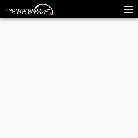
TOUTES LES SPORTIVES
ESSAIS
GUIDES OCCASION
PASSION AUTO
YOUNGTIMERS
REPORTAGES
ANCIENNES
TECHNIQUE