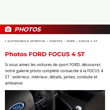
COLLECTORS
PHOTOS
COMPARATIFS
VIDÉOS
DOSSIERS PRATIQUES
BOUTIQUE
PHOTOS
24H DU MANS
L'AUTOMOBILE SPORTIVE
>
PHOTOS
>
FORD
>
FOCUS 4 ST
CIRCUIT
Photos FORD FOCUS 4 ST
Si vous aimez les voitures de sport FORD, découvrez
notre galerie photo complète consacrée à la FOCUS 4
ST : extérieur, intérieur, détails, jantes, conduite et
ambiance.