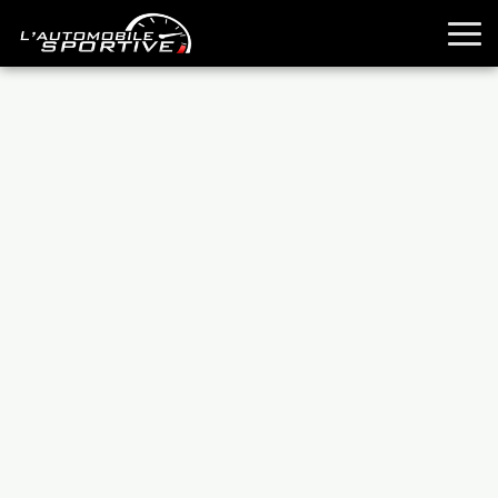
TOUTES LES SPORTIVES
ESSAIS
GUIDES OCCASION
PASSION AUTO
YOUNGTIMERS
REPORTAGES
ANCIENNES
TECHNIQUE