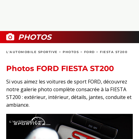
COLLECTORS
PHOTOS
COMPARATIFS
VIDÉOS
DOSSIERS PRATIQUES
BOUTIQUE
PHOTOS
24H DU MANS
L'AUTOMOBILE SPORTIVE
>
PHOTOS
>
FORD
>
FIESTA ST200
CIRCUIT
Photos FORD FIESTA ST200
Si vous aimez les voitures de sport FORD, découvrez
notre galerie photo complète consacrée à la FIESTA
ST200 : extérieur, intérieur, détails, jantes, conduite et
ambiance.