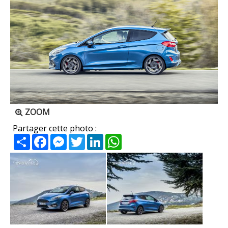
ZOOM
Partager cette photo :
Partager
Facebook
Messenger
Twitter
LinkedIn
WhatsApp