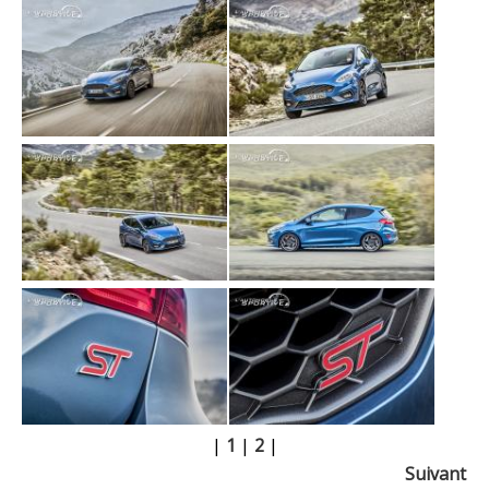
|
1
|
2
|
Suivant