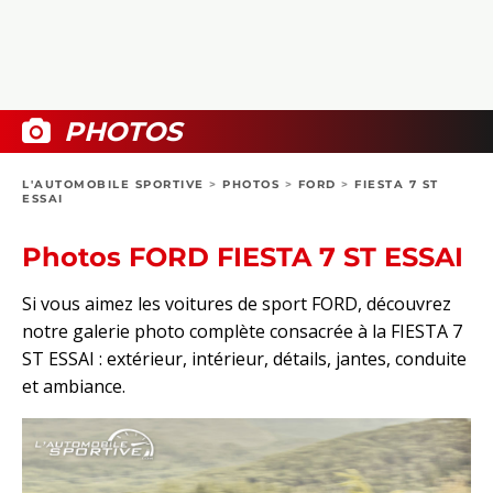
COLLECTORS
PHOTOS
COMPARATIFS
VIDÉOS
DOSSIERS PRATIQUES
BOUTIQUE
PHOTOS
24H DU MANS
L'AUTOMOBILE SPORTIVE
>
PHOTOS
>
FORD
>
FIESTA 7 ST
ESSAI
CIRCUIT
Photos FORD FIESTA 7 ST ESSAI
Si vous aimez les voitures de sport FORD, découvrez
notre galerie photo complète consacrée à la FIESTA 7
ST ESSAI : extérieur, intérieur, détails, jantes, conduite
et ambiance.