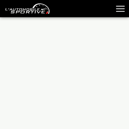
TOUTES LES SPORTIVES
ESSAIS
GUIDES OCCASION
PASSION AUTO
YOUNGTIMERS
REPORTAGES
ANCIENNES
TECHNIQUE