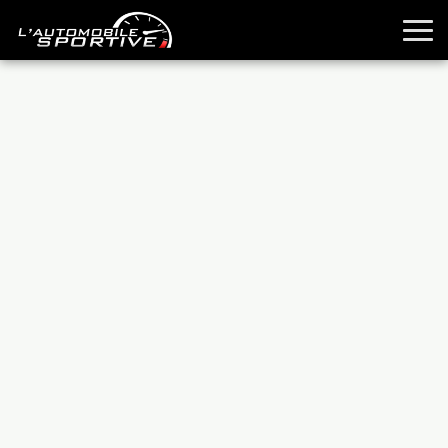
TOUTES LES SPORTIVES
ESSAIS
GUIDES OCCASION
PASSION AUTO
YOUNGTIMERS
REPORTAGES
ANCIENNES
TECHNIQUE