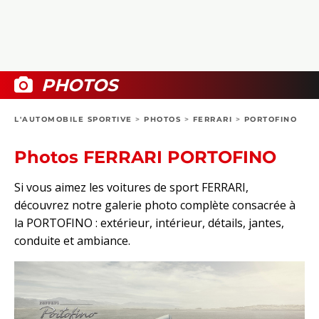
COLLECTORS
PHOTOS
COMPARATIFS
VIDÉOS
DOSSIERS PRATIQUES
BOUTIQUE
PHOTOS
24H DU MANS
L'AUTOMOBILE SPORTIVE
>
PHOTOS
>
FERRARI
>
PORTOFINO
CIRCUIT
Photos FERRARI PORTOFINO
Si vous aimez les voitures de sport FERRARI,
découvrez notre galerie photo complète consacrée à
la PORTOFINO : extérieur, intérieur, détails, jantes,
conduite et ambiance.