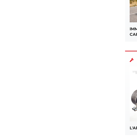
IMM
CA
L'