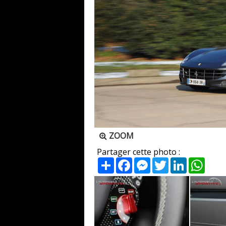
ZOOM
Partager cette photo :
Partager
Facebook
Messenger
Twitter
LinkedIn
What