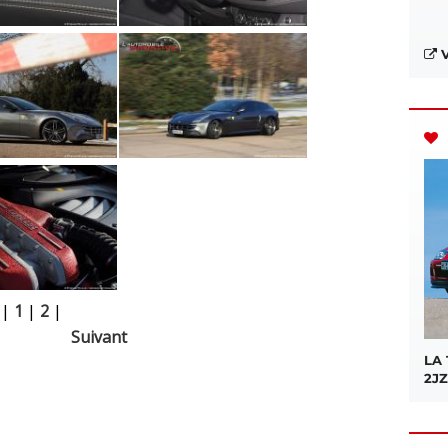
V
|
1
|
2
|
Suivant
LA
2JZ