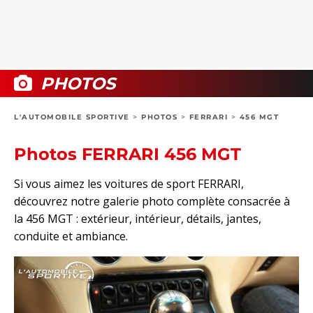
COLLECTORS
PHOTOS
COMPARATIFS
VIDÉOS
DOSSIERS PRATIQUES
BOUTIQUE
PHOTOS
24H DU MANS
L'AUTOMOBILE SPORTIVE
>
PHOTOS
>
FERRARI
>
456 MGT
CIRCUIT
Photos FERRARI 456 MGT
Si vous aimez les voitures de sport FERRARI,
découvrez notre galerie photo complète consacrée à
la 456 MGT : extérieur, intérieur, détails, jantes,
conduite et ambiance.