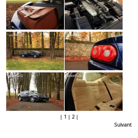
|
1
|
2
|
Suivant