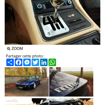
ZOOM
Partager cette photo :
Partager
Facebook
Messenger
Twitter
LinkedIn
WhatsApp