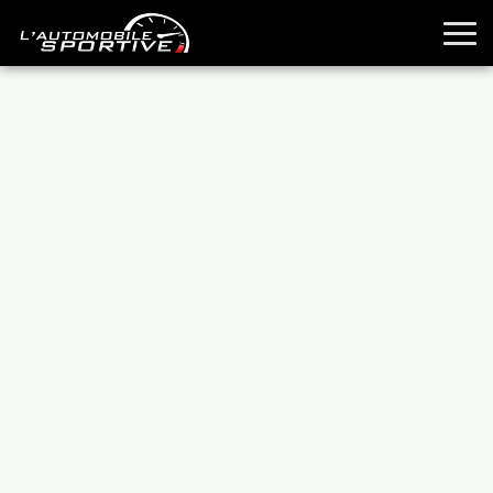
TOUTES LES SPORTIVES
ESSAIS
GUIDES OCCASION
PASSION AUTO
YOUNGTIMERS
REPORTAGES
ANCIENNES
TECHNIQUE