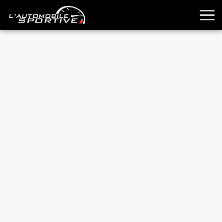
TOUTES LES SPORTIVES
ESSAIS
GUIDES OCCASION
PASSION AUTO
YOUNGTIMERS
REPORTAGES
ANCIENNES
TECHNIQUE