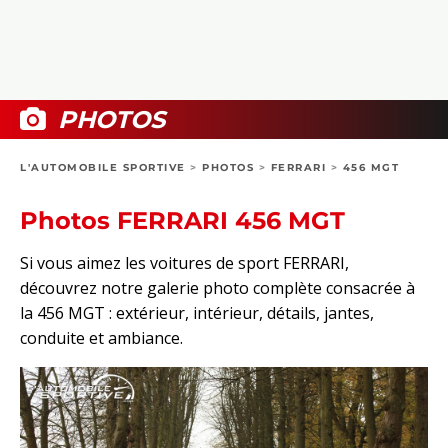
COLLECTORS
PHOTOS
COMPARATIFS
VIDÉOS
DOSSIERS PRATIQUES
BOUTIQUE
PHOTOS
24H DU MANS
L'AUTOMOBILE SPORTIVE
>
PHOTOS
>
FERRARI
>
456 MGT
CIRCUIT
Photos FERRARI 456 MGT
Si vous aimez les voitures de sport FERRARI,
découvrez notre galerie photo complète consacrée à
la 456 MGT : extérieur, intérieur, détails, jantes,
conduite et ambiance.