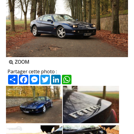
ZOOM
Partager cette photo :
Partager
Facebook
Messenger
Twitter
LinkedIn
WhatsApp