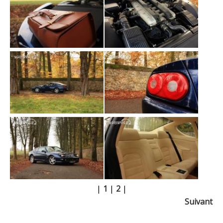
|
1
|
2
|
Suivant