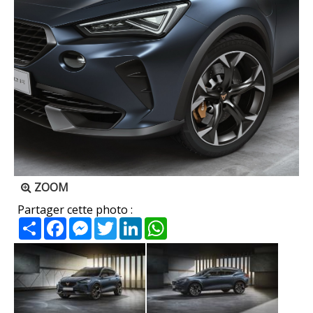
ZOOM
Partager cette photo :
Partager
Facebook
Messenger
Twitter
LinkedIn
WhatsApp