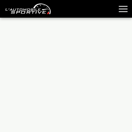
TOUTES LES SPORTIVES
ESSAIS
GUIDES OCCASION
PASSION AUTO
YOUNGTIMERS
REPORTAGES
ANCIENNES
TECHNIQUE