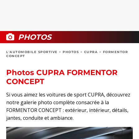
COLLECTORS
PHOTOS
COMPARATIFS
VIDÉOS
DOSSIERS PRATIQUES
BOUTIQUE
PHOTOS
24H DU MANS
L'AUTOMOBILE SPORTIVE
>
PHOTOS
>
CUPRA
>
FORMENTOR
CONCEPT
CIRCUIT
Photos CUPRA FORMENTOR
CONCEPT
Si vous aimez les voitures de sport CUPRA, découvrez
notre galerie photo complète consacrée à la
FORMENTOR CONCEPT : extérieur, intérieur, détails,
jantes, conduite et ambiance.