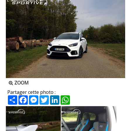
ZOOM
Partager cette photo :
Partager
Facebook
Messenger
Twitter
LinkedIn
WhatsApp