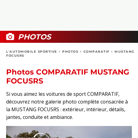
COLLECTORS
PHOTOS
COMPARATIFS
VIDÉOS
DOSSIERS PRATIQUES
BOUTIQUE
PHOTOS
24H DU MANS
L'AUTOMOBILE SPORTIVE
>
PHOTOS
>
COMPARATIF
>
MUSTANG
FOCUSRS
CIRCUIT
Photos COMPARATIF MUSTANG
FOCUSRS
Si vous aimez les voitures de sport COMPARATIF,
découvrez notre galerie photo complète consacrée à
la MUSTANG FOCUSRS : extérieur, intérieur, détails,
jantes, conduite et ambiance.