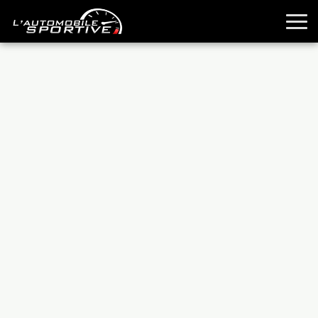
TOUTES LES SPORTIVES
ESSAIS
GUIDES OCCASION
PASSION AUTO
YOUNGTIMERS
REPORTAGES
ANCIENNES
TECHNIQUE